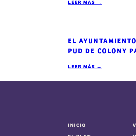
LEER MÁS →
EL AYUNTAMIENTO
PUD DE COLONY P
LEER MÁS →
INICIO
V